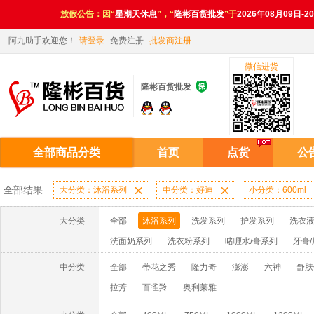
放假公告：因“
星期天休息
”，“
隆彬百货批发
”于
2026年08月09日-2
阿九助手欢迎您！
请登录
免费注册
批发商注册
微信进货

隆彬百货批发
全部商品分类
首页
点货
公
全部结果
大分类：沐浴系列

中分类：好迪

小分类：600ml
大分类
全部
沐浴系列
洗发系列
护发系列
洗衣液
洗面奶系列
洗衣粉系列
啫喱水/膏系列
牙膏
洗洁精系列
漂水/洁衣系列
电池系列
扑克系
中分类
全部
蒂花之秀
隆力奇
澎澎
六神
舒肤
妙洁系列
消毒液系列
香水系列
拉芳
百雀羚
奥利莱雅