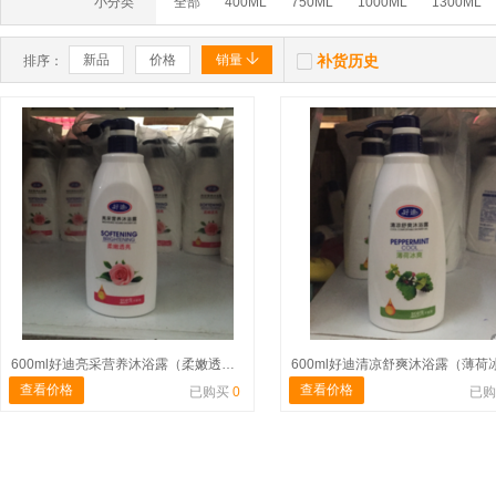
小分类
全部
400ML
750ML
1000ML
1300ML


新品
价格
销量
补货历史
排序：
600ml好迪亮采营养沐浴露（柔嫩透亮）红
查看价格
查看价格
已购买
0
已