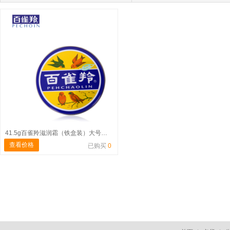
41.5g百雀羚滋润霜（铁盒装）大号涨价
查看价格
已购买
0