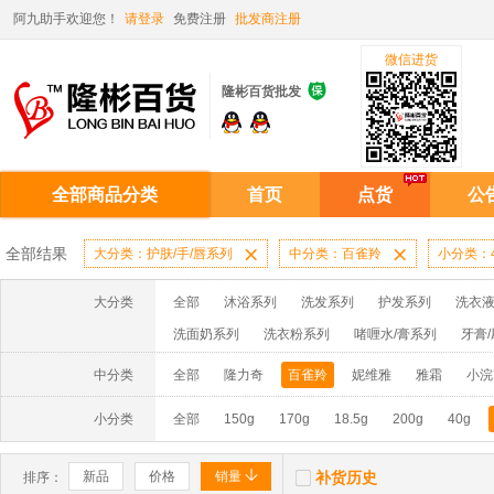
阿九助手欢迎您！
请登录
免费注册
批发商注册
微信进货

隆彬百货批发
全部商品分类
首页
点货
公
全部结果
大分类：护肤/手/唇系列

中分类：百雀羚

小分类：4
大分类
全部
沐浴系列
洗发系列
护发系列
洗衣液
洗面奶系列
洗衣粉系列
啫喱水/膏系列
牙膏
洗洁精系列
漂水/洁衣系列
电池系列
扑克系
中分类
全部
隆力奇
百雀羚
妮维雅
雅霜
小浣
妙洁系列
消毒液系列
香水系列
小分类
全部
150g
170g
18.5g
200g
40g


新品
价格
销量
补货历史
排序：