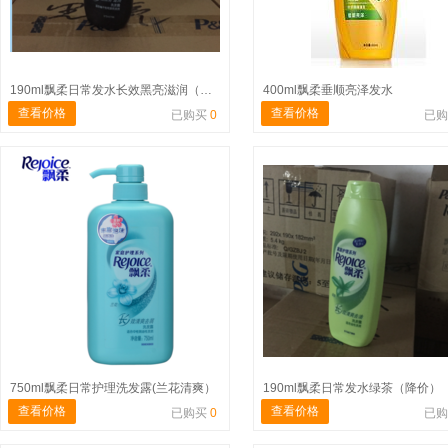
190ml飘柔日常发水长效黑亮滋润（降价）
400ml飘柔垂顺亮泽发水
查看价格
查看价格
已购买
0
已
750ml飘柔日常护理洗发露(兰花清爽）
190ml飘柔日常发水绿茶（降价）
查看价格
查看价格
已购买
0
已