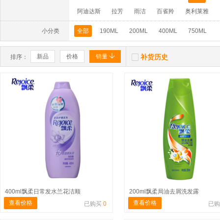
阿迪达斯
拉芳
雨洁
百雀羚
奥利莱雅
小分类
全部
190ML
200ML
400ML
750ML


新品
价格
销量
补货历史
排序：
400ml飘柔日常发水兰花洁顺
200ml飘柔局油去屑洗发露
查看价格
查看价格
已购买
0
已