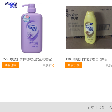
750ml飘柔日常护理洗发露(兰花洁顺）
190ml飘柔日常发水杏仁（降价）
查看价格
查看价格
已购买
0
已
首页
|
点货
|