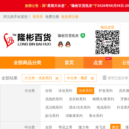
放假公告：因“
星期天休息
”，“
隆彬百货批发
”于
2026年08月09日-2
阿九助手欢迎您！
请登录
免费注册
批发商注册
微信进货

隆彬百货批发
全部商品分类
首页
点货
公
全部结果
大分类：洗发系列

中分类：飘柔

清空已选分类
大分类
全部
沐浴系列
洗发系列
护发系列
洗衣液
洗面奶系列
洗衣粉系列
啫喱水/膏系列
牙膏
洗洁精系列
漂水/洁衣系列
电池系列
扑克系
妙洁系列
消毒液系列
香水系列
中分类
全部
蒂花之秀
隆力奇
海飞丝
飘柔
潘