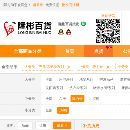
阿九助手欢迎您！
请登录
免费注册
批发商注册
微信进货

隆彬百货批发
全部商品分类
首页
点货
公
全部结果
大分类：爽身/痱子粉系列

中分类：隆力奇

小分类：
大分类
全部
沐浴系列
洗发系列
护发系列
洗衣液
洗面奶系列
洗衣粉系列
啫喱水/膏系列
牙膏
洗洁精系列
漂水/洁衣系列
电池系列
扑克系
中分类
全部
六神
隆力奇
小浣熊
妙洁系列
消毒液系列
香水系列
小分类
全部
160g


新品
价格
销量
补货历史
排序：