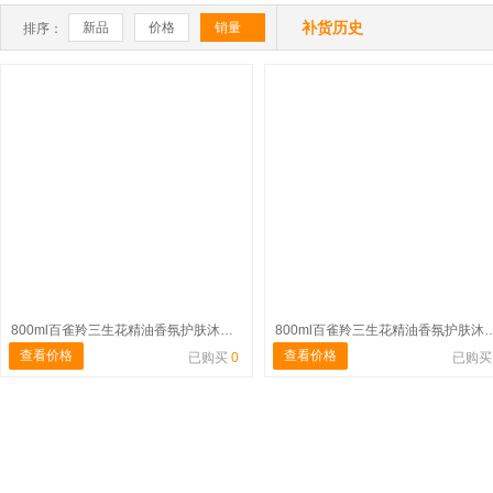


补货历史
新品
价格
销量
排序：
800ml百雀羚三生花精油香氛护肤沐浴露（茉莉盈润）
800ml百雀羚三生花精油香氛护肤
查看价格
查看价格
已购买
0
已购