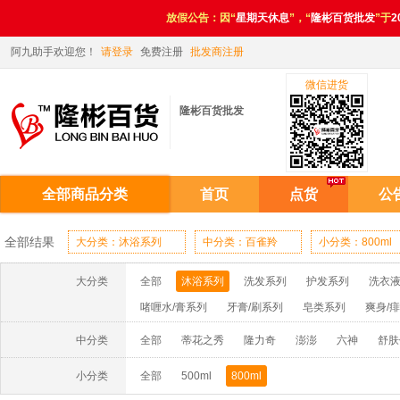
放假公告：因“
星期天休息
”，“
隆彬百货批发
”于
2
阿九助手欢迎您！
请登录
免费注册
批发商注册
微信进货

隆彬百货批发
全部商品分类
首页
点货
公
全部结果


大分类：沐浴系列
中分类：百雀羚
小分类：800ml
大分类
全部
沐浴系列
洗发系列
护发系列
洗衣液
啫喱水/膏系列
牙膏/刷系列
皂类系列
爽身/
厨房/油污系列
玻璃/地板清洁系列
洁厕/管道系
中分类
全部
蒂花之秀
隆力奇
澎澎
六神
舒肤
小分类
全部
500ml
800ml