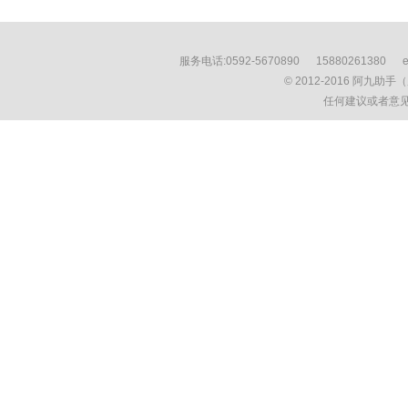
服务电话:0592-5670890 15880261380 
© 2012-2016 阿九助
任何建议或者意见请E