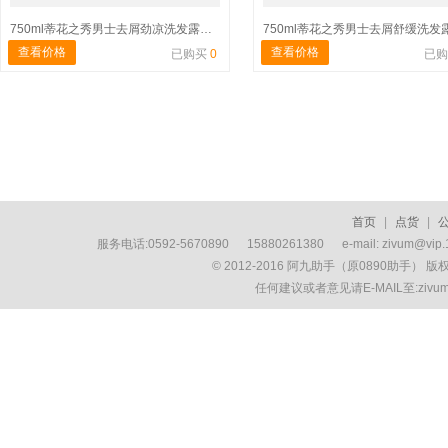
750ml蒂花之秀男士去屑劲凉洗发露（柠檬草精华）
查看价格
查看价格
已购买
0
已
首页
|
点货
|
服务电话:0592-5670890 15880261380 e-mail: zivum
© 2012-2016 阿九助手（原0890助手） 
任何建议或者意见请E-MAIL至:ziv