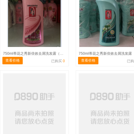
750ml蒂花之秀新倍效去屑洗发露（滋养乌发）
查看价格
查看价格
已购买
0
已