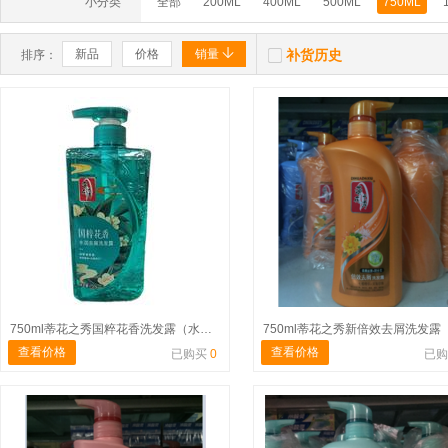
小分类
全部
200ML
400ML
500ML
750ML


新品
价格
销量
补货历史
排序：
750ml蒂花之秀国粹花香洗发露（水润去屑）绿
查看价格
查看价格
已购买
0
已