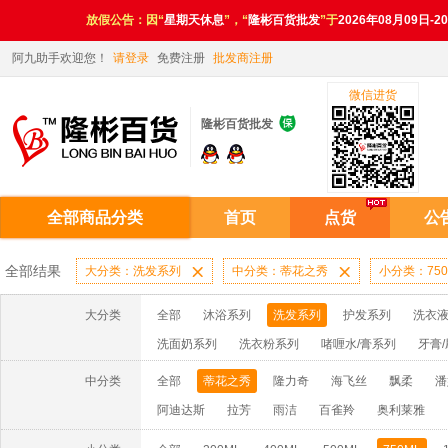
放假公告：因“
星期天休息
”，“
隆彬百货批发
”于
2026年08月09日-2
阿九助手欢迎您！
请登录
免费注册
批发商注册
微信进货

隆彬百货批发
全部商品分类
首页
点货
公
全部结果
大分类：洗发系列

中分类：蒂花之秀

小分类：750
大分类
全部
沐浴系列
洗发系列
护发系列
洗衣液
洗面奶系列
洗衣粉系列
啫喱水/膏系列
牙膏
洗洁精系列
漂水/洁衣系列
电池系列
扑克系
中分类
全部
蒂花之秀
隆力奇
海飞丝
飘柔
潘
妙洁系列
消毒液系列
香水系列
阿迪达斯
拉芳
雨洁
百雀羚
奥利莱雅