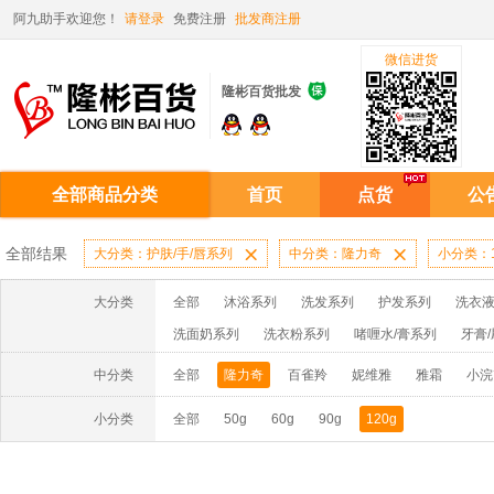
阿九助手欢迎您！
请登录
免费注册
批发商注册
微信进货

隆彬百货批发
全部商品分类
首页
点货
公
全部结果
大分类：护肤/手/唇系列

中分类：隆力奇

小分类：1
大分类
全部
沐浴系列
洗发系列
护发系列
洗衣液
洗面奶系列
洗衣粉系列
啫喱水/膏系列
牙膏
洗洁精系列
漂水/洁衣系列
电池系列
扑克系
中分类
全部
隆力奇
百雀羚
妮维雅
雅霜
小浣
妙洁系列
消毒液系列
香水系列
小分类
全部
50g
60g
90g
120g