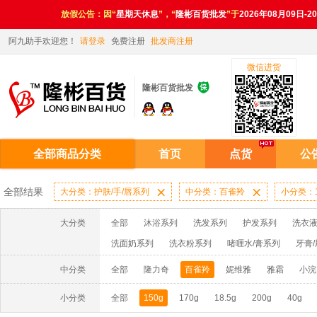
放假公告：因“
星期天休息
”，“
隆彬百货批发
”于
2026年08月09日-2
阿九助手欢迎您！
请登录
免费注册
批发商注册
微信进货

隆彬百货批发
全部商品分类
首页
点货
公
全部结果
大分类：护肤/手/唇系列

中分类：百雀羚

小分类：1
大分类
全部
沐浴系列
洗发系列
护发系列
洗衣液
洗面奶系列
洗衣粉系列
啫喱水/膏系列
牙膏
洗洁精系列
漂水/洁衣系列
电池系列
扑克系
中分类
全部
隆力奇
百雀羚
妮维雅
雅霜
小浣
妙洁系列
消毒液系列
香水系列
小分类
全部
150g
170g
18.5g
200g
40g