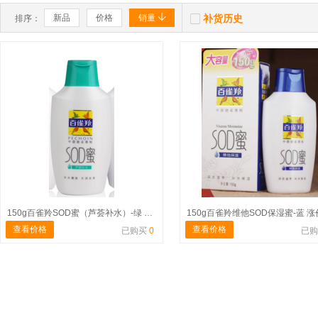


新品
价格
销量
补货历史
排序：
150g百雀羚SOD蜜（芦荟补水）-绿 涨价
150g百雀羚维他SOD保湿蜜-蓝 涨
查看价格
查看价格
已购买
0
已