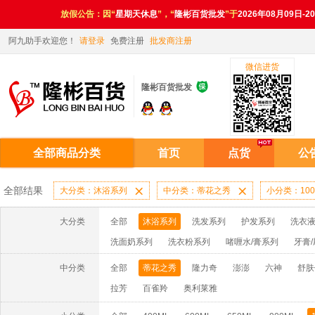
放假公告：因“
星期天休息
”，“
隆彬百货批发
”于
2026年08月09日-2
阿九助手欢迎您！
请登录
免费注册
批发商注册
微信进货

隆彬百货批发
全部商品分类
首页
点货
公
全部结果
大分类：沐浴系列

中分类：蒂花之秀

小分类：100
大分类
全部
沐浴系列
洗发系列
护发系列
洗衣液
洗面奶系列
洗衣粉系列
啫喱水/膏系列
牙膏
洗洁精系列
漂水/洁衣系列
电池系列
扑克系
中分类
全部
蒂花之秀
隆力奇
澎澎
六神
舒肤
妙洁系列
消毒液系列
香水系列
拉芳
百雀羚
奥利莱雅