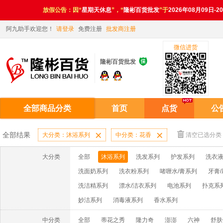
放假公告：因“
星期天休息
”，“
隆彬百货批发
”于
2026年08月09日-2
阿九助手欢迎您！
请登录
免费注册
批发商注册
微信进货

隆彬百货批发
全部商品分类
首页
点货
公
全部结果
大分类：沐浴系列

中分类：花香

清空已选分类
大分类
全部
沐浴系列
洗发系列
护发系列
洗衣液
洗面奶系列
洗衣粉系列
啫喱水/膏系列
牙膏
洗洁精系列
漂水/洁衣系列
电池系列
扑克系
妙洁系列
消毒液系列
香水系列
中分类
全部
蒂花之秀
隆力奇
澎澎
六神
舒肤