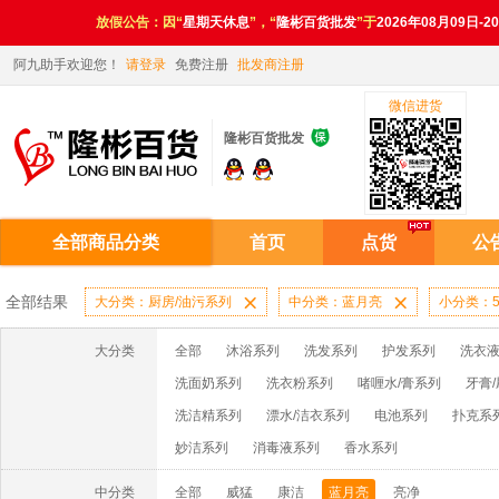
放假公告：因“
星期天休息
”，“
隆彬百货批发
”于
2026年08月09日-2
阿九助手欢迎您！
请登录
免费注册
批发商注册
微信进货

隆彬百货批发
全部商品分类
首页
点货
公
全部结果
大分类：厨房/油污系列

中分类：蓝月亮

小分类：5
大分类
全部
沐浴系列
洗发系列
护发系列
洗衣液
洗面奶系列
洗衣粉系列
啫喱水/膏系列
牙膏
洗洁精系列
漂水/洁衣系列
电池系列
扑克系
妙洁系列
消毒液系列
香水系列
中分类
全部
威猛
康洁
蓝月亮
亮净