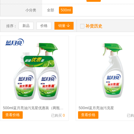
小分类
全部
500ml


新品
价格
销量
补货历史
排序：
500ml蓝月亮油污克星优惠装（两瓶装）
500ml蓝月亮油污克星
查看价格
查看价格
已购买
0
已