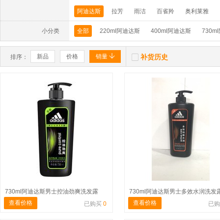
阿迪达斯
拉芳
雨洁
百雀羚
奥利莱雅
小分类
全部
220ml阿迪达斯
400ml阿迪达斯
730m


新品
价格
销量
补货历史
排序：
730ml阿迪达斯男士控油劲爽洗发露
查看价格
查看价格
已购买
0
已