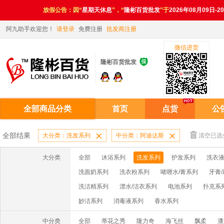
放假公告：因“
星期天休息
”，“
隆彬百货批发
”于
2026年08月09日-2
阿九助手欢迎您！
请登录
免费注册
批发商注册
微信进货

隆彬百货批发
全部商品分类
首页
点货
公
全部结果
大分类：洗发系列

中分类：阿迪达斯

清空已选
大分类
全部
沐浴系列
洗发系列
护发系列
洗衣液
洗面奶系列
洗衣粉系列
啫喱水/膏系列
牙膏
洗洁精系列
漂水/洁衣系列
电池系列
扑克系
妙洁系列
消毒液系列
香水系列
中分类
全部
蒂花之秀
隆力奇
海飞丝
飘柔
潘