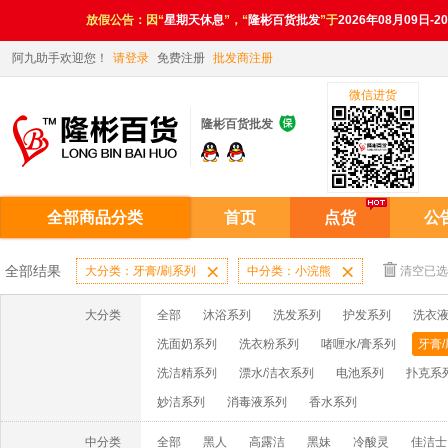
放假公告：因“
星期天休息
”，“
隆彬百货批发
”于
2026年08月09日-2
阿九助手欢迎您！
请登录
免费注册
批发商注册
微信进货

隆彬百货批发
全部商品分类
首页
点货
公
全部结果
大分类：牙膏/刷系列

中分类：小浣熊

清空已选
大分类
全部
沐浴系列
洗发系列
护发系列
洗衣液
洗面奶系列
洗衣粉系列
啫喱水/膏系列
牙膏
洗洁精系列
漂水/洁衣系列
电池系列
扑克系
妙洁系列
消毒液系列
香水系列
中分类
全部
黑人
高露洁
黑妹
冷酸灵
佳洁士