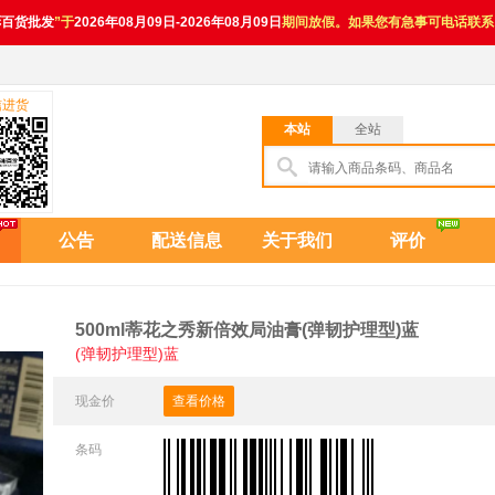
彬百货批发
”于
2026年08月09日-2026年08月09日
期间放假。如果您有急事可电话联系
信进货
本站
全站
公告
配送信息
关于我们
评价
500ml蒂花之秀新倍效局油膏(弹韧护理型)蓝
(弹韧护理型)蓝
现金价
查看价格
条码