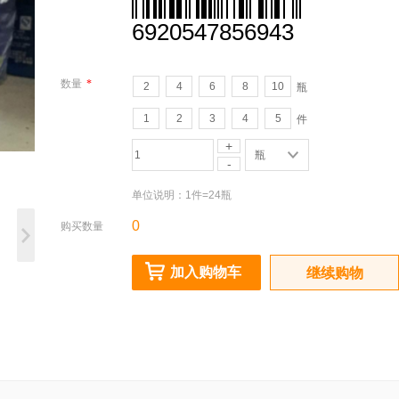
6920547856943
数量
*
2
4
6
8
10
瓶
1
2
3
4
5
件
+
瓶
-
单位说明：
1件=24瓶
0
购买数量
加入购物车
继续购物