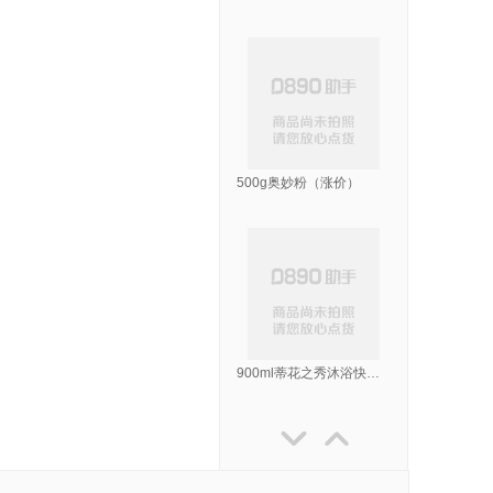
500g奥妙粉（涨价）
900ml蒂花之秀沐浴快线沐浴露(法国香水)-兰

