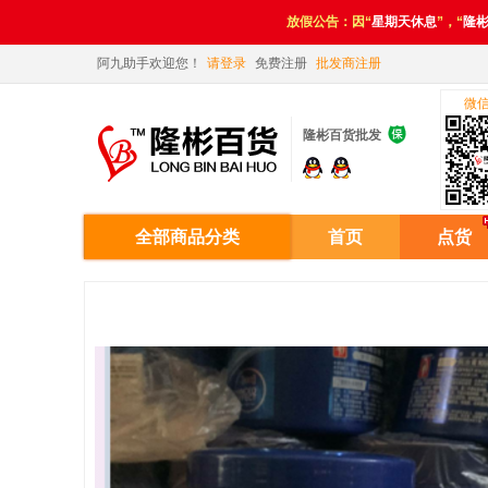
放假公告：因“
星期天休息
”，“
隆
阿九助手欢迎您！
请登录
免费注册
批发商注册
微

隆彬百货批发
全部商品分类
首页
点货