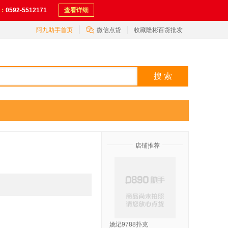
：
0592-5512171
查看详细

阿九助手首页
微信点货
收藏隆彬百货批发
搜 索
店铺推荐
姚记9788扑克